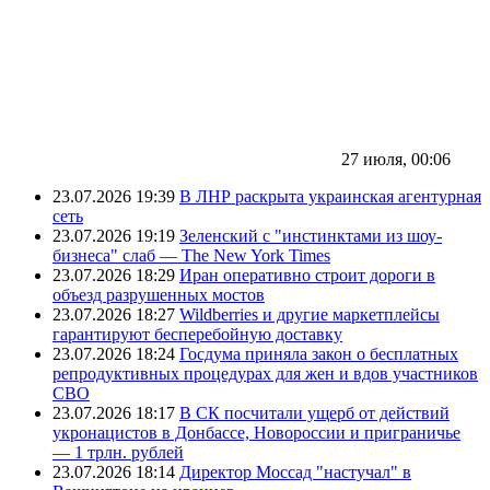
27 июля, 00:06
23.07.2026 19:39
В ЛНР раскрыта украинская агентурная
сеть
23.07.2026 19:19
Зеленский с "инстинктами из шоу-
бизнеса" слаб — The New York Times
23.07.2026 18:29
Иран оперативно строит дороги в
объезд разрушенных мостов
23.07.2026 18:27
Wildberries и другие маркетплейсы
гарантируют бесперебойную доставку
23.07.2026 18:24
Госдума приняла закон о бесплатных
репродуктивных процедурах для жен и вдов участников
СВО
23.07.2026 18:17
В СК посчитали ущерб от действий
укронацистов в Донбассе, Новороссии и приграничье
— 1 трлн. рублей
23.07.2026 18:14
Директор Моссад "настучал" в