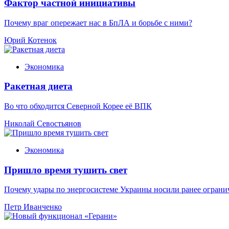
Фактор частной инициативы
Почему враг опережает нас в БпЛА и борьбе с ними?
Юрий Котенок
Экономика
Ракетная диета
Во что обходится Северной Корее её ВПК
Николай Севостьянов
Экономика
Пришло время тушить свет
Почему удары по энергосистеме Украины носили ранее ограни
Петр Иванченко