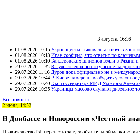
3 августа, 16:16
01.08.2026 10:15
Укронацисты атаковали автобус в Запоро
01.08.2026 10:13
Иран сообщил, что ответит по ключевым
01.08.2026 10:10
Бандеровских шпионов взяли в Рязани и
29.07.2026 11:35
В Туле совершено покушение на директ
29.07.2026 11:16
Дуров пока официально не в междунаро
29.07.2026 10:44
В Киеве намерены возбудить уголовное
29.07.2026 10:40
Экс-госсекретарь МИД Украины Александ
29.07.2026 10:35
Украинцы массово скупают дизельное т
Все новости
2 июля, 14:52
В Донбассе и Новороссии «Честный знак
Правительство РФ перенесло запуск обязательной маркировки 