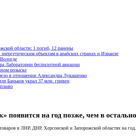
жской области: 1 погиб, 12 ранены
 энергетическим объектам в арабских странах и Израиле
 Вологде
ора Лаборатории беспилотной авиации
дном розыске
 дело в отношении Александра Лукашенко
р Баньков украл 37 млн. гривен
опливо
» появится на год позже, чем в остальн
товаров в ЛНР, ДНР, Херсонской и Запорожской областях на год.